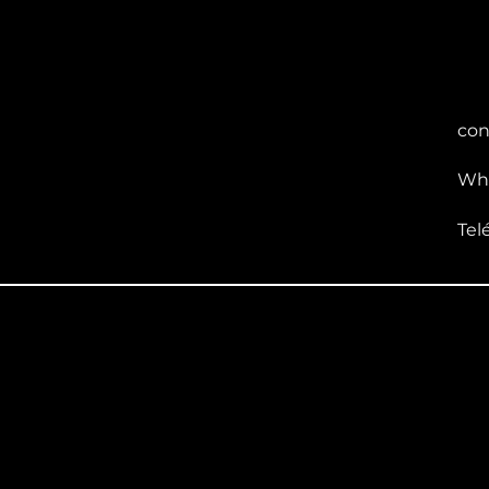
con
Wha
Tel