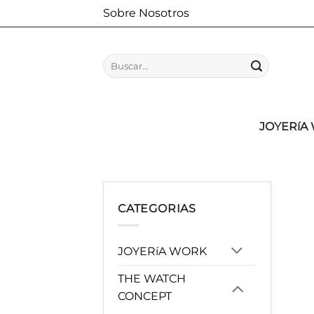
Saltar
Sobre Nosotros
al
contenido
Buscar
por:
JOYERíA
CATEGORIAS
JOYERíA WORK
THE WATCH
CONCEPT