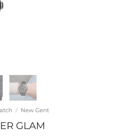
atch
/
New Gent
VER GLAM