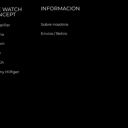
INFORMACION
E WATCH
NCEPT
Sobre nosotros
pillar
Envios / Retiro
ina
in
y
ch
y Hilfiger