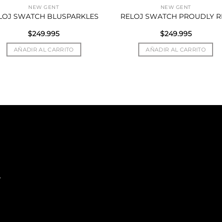
NEW GENT
NEW GENT
LOJ SWATCH BLUSPARKLES
RELOJ SWATCH PROUDLY R
$
249.995
$
249.995
AÑADIR AL CARRITO
AÑADIR AL CARRITO