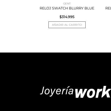
 BOLD
GENT
TCH SWATCH
RELOJ SWATCH BLURRY BLUE
RE
HEARTS
2.995
$
314.995
AL CARRITO
AÑADIR AL CARRITO