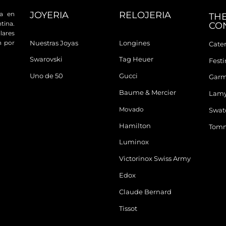
JOYERIA
RELOJERIA
da en
TH
tina.
CO
ares
n por
Nuestras Joyas
Longines
Cater
Swarovski
Tag Heuer
Fest
Uno de 50
Gucci
Garm
Baume & Mercier
Lam
Movado
Swat
Hamilton
Tomm
Luminox
Victorinox Swiss Army
Edox
Claude Bernard
Tissot