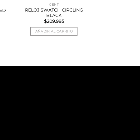
GENT
RELOJ SWATCH CIRCLING
ED
BLACK
$
209.995
AÑADIR AL CARRITO