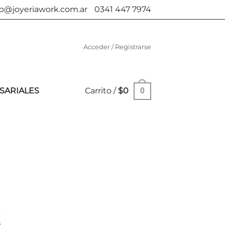
b@joyeriawork.com.ar
0341 447 7974
Acceder / Registrarse
SARIALES
Carrito /
$
0
0