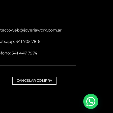
tactoweb@joyeriawork.com.ar
tsapp: 341 705 7816
éfono: 341 447 7974
CANCELAR COMPRA