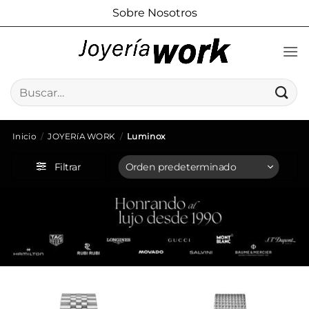
Saltar
Sobre Nosotros
al
contenido
Buscar
por:
Inicio
/
JOYERíA WORK
/
Luminox
Filtrar