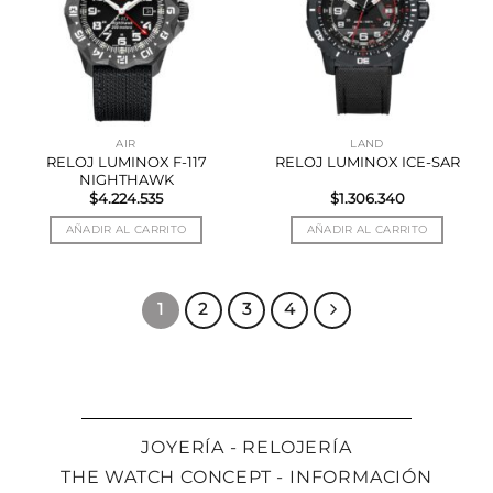
AIR
LAND
RELOJ LUMINOX F-117
RELOJ LUMINOX ICE-SAR
NIGHTHAWK
$
4.224.535
$
1.306.340
AÑADIR AL CARRITO
AÑADIR AL CARRITO
1
2
3
4
JOYERÍA - RELOJERÍA
THE WATCH CONCEPT - INFORMACIÓN