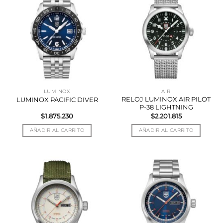
LUMINOX
AIR
RELOJ LUMINOX AIR PILOT
LUMINOX PACIFIC DIVER
P-38 LIGHTNING
$
1.875.230
$
2.201.815
AÑADIR AL CARRITO
AÑADIR AL CARRITO