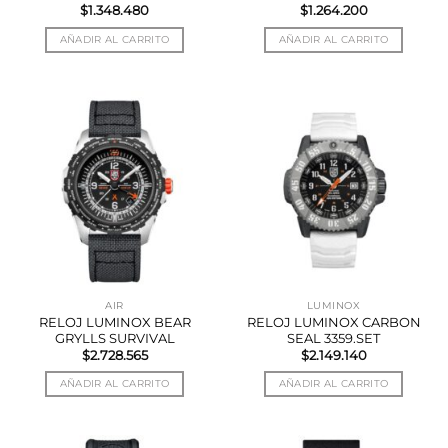
$
1.348.480
$
1.264.200
AÑADIR AL CARRITO
AÑADIR AL CARRITO
AIR
LUMINOX
RELOJ LUMINOX BEAR
RELOJ LUMINOX CARBON
GRYLLS SURVIVAL
SEAL 3359.SET
$
2.728.565
$
2.149.140
AÑADIR AL CARRITO
AÑADIR AL CARRITO